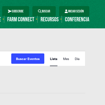
SUBSCRIBE
BUSCAR
INICIAR SESIÓN
E
FARM CONNECT
RECURSOS
CONFERENCIA
Navegación
de
Buscar Eventos
Lista
Mes
Día
vistas
de
Evento