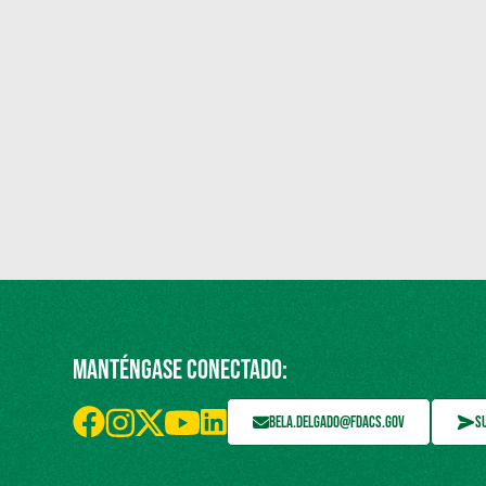
MANTÉNGASE CONECTADO:
BELA.DELGADO@FDACS.GOV
S