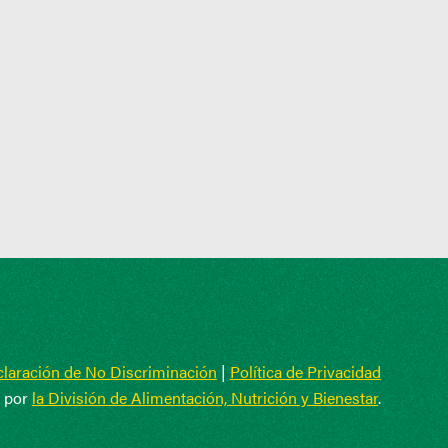
laración de No Discriminación
|
Política de Privacidad
o por
la División de Alimentación, Nutrición y Bienestar
.