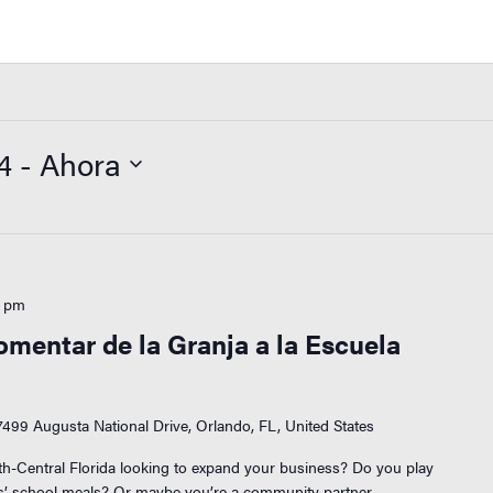
4
 - 
Ahora
0 pm
mentar de la Granja a la Escuela
7499 Augusta National Drive, Orlando, FL, United States
th-Central Florida looking to expand your business? Do you play
nts’ school meals? Or maybe you’re a community partner