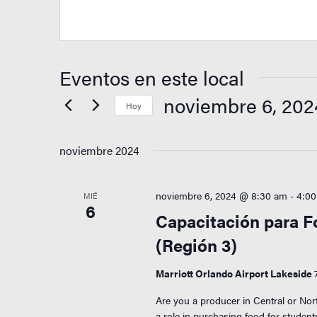
Eventos en este local
noviembre 6, 202
Hoy
Seleccionar
fecha.
noviembre 2024
noviembre 6, 2024 @ 8:30 am
-
4:0
MIÉ
6
Capacitación para Fo
(Región 3)
Marriott Orlando Airport Lakeside
Are you a producer in Central or Nor
a role in purchasing food for stude