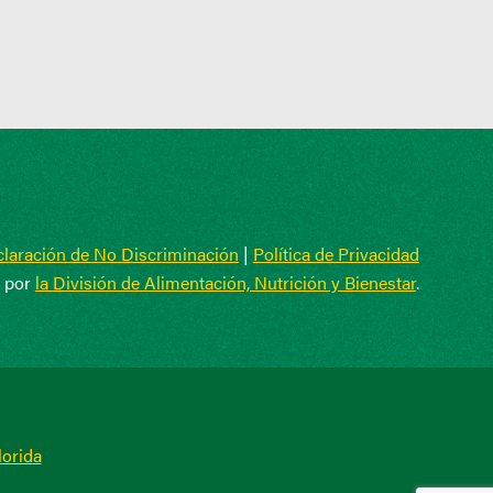
laración de No Discriminación
|
Política de Privacidad
o por
la División de Alimentación, Nutrición y Bienestar
.
lorida