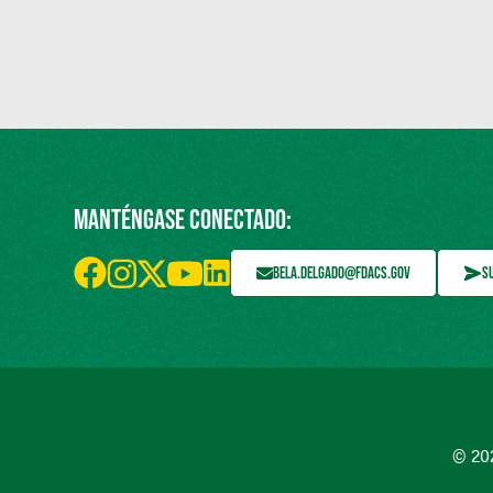
MANTÉNGASE CONECTADO:
BELA.DELGADO@FDACS.GOV
S
© 20