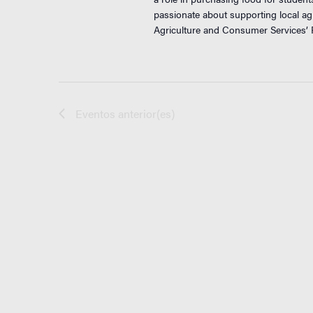
passionate about supporting local agr
Agriculture and Consumer Services’ F
Eventos
anterior(es)