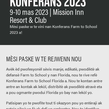
KONFERANS 2023
9-10 mas 2023 | Mission Inn
Resort & Club
Mèsi paske w te vini nan Konferans Farm to School
2023 a!
MÈSI PASKE W TE REJWENN NOU
Avèk èd pwofesyonèl sèvis manje, edikatè, pwodiktè ak
defansè Farm to School y nan Florida, nou te rive refè
Konferans Farm to School Florida a. Nou te kontan antre
antre an kontak ak lekòl, distribitè ak pwodiktè atravè eta
a pou ogmante pwodui Florida yo bay nan lekòl yo.
Patisipan yo te pwofite tout ti okazyon pou yo entèraji ak
pataje siksè yo fè ak defi yo rankontre. Nou te idantifye