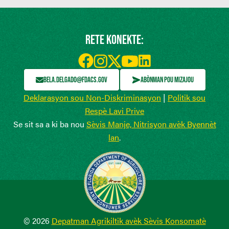
RETE KONEKTE:
BELA.DELGADO@FDACS.GOV
ABÒNMAN POU MIZAJOU
Deklarasyon sou Non-Diskriminasyon
|
Politik sou
Respè Lavi Prive
Se sit sa a ki ba nou
Sèvis Manje, Nitrisyon avèk Byennèt
lan
.
© 2026
Depatman Agrikiltik avèk Sèvis Konsomatè