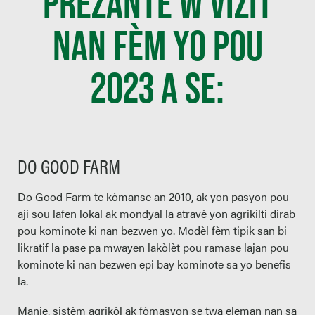
PREZANTE W VIZIT
NAN FÈM YO POU
2023 A SE:
DO GOOD FARM
Do Good Farm te kòmanse an 2010, ak yon pasyon pou
aji sou lafen lokal ak mondyal la atravè yon agrikilti dirab
pou kominote ki nan bezwen yo. Modèl fèm tipik san bi
likratif la pase pa mwayen lakòlèt pou ramase lajan pou
kominote ki nan bezwen epi bay kominote sa yo benefis
la.
Manje, sistèm agrikòl ak fòmasyon se twa eleman nan sa