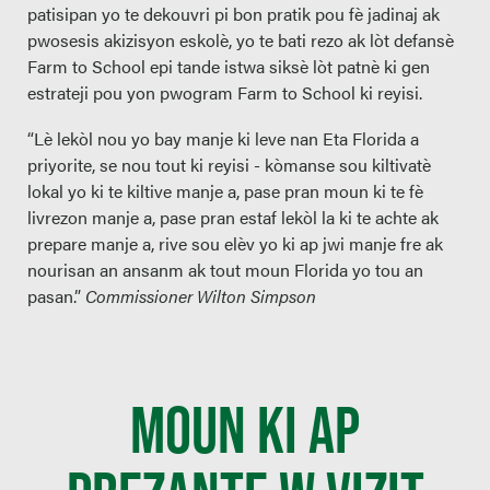
patisipan yo te dekouvri pi bon pratik pou fè jadinaj ak
pwosesis akizisyon eskolè, yo te bati rezo ak lòt defansè
Farm to School epi tande istwa siksè lòt patnè ki gen
estrateji pou yon pwogram Farm to School ki reyisi.
“Lè lekòl nou yo bay manje ki leve nan Eta Florida a
priyorite, se nou tout ki reyisi - kòmanse sou kiltivatè
lokal yo ki te kiltive manje a, pase pran moun ki te fè
livrezon manje a, pase pran estaf lekòl la ki te achte ak
prepare manje a, rive sou elèv yo ki ap jwi manje fre ak
nourisan an ansanm ak tout moun Florida yo tou an
pasan.”
Commissioner Wilton Simpson
MOUN KI AP