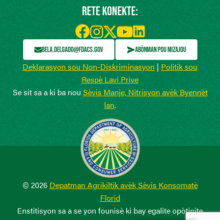
RETE KONEKTE:
BELA.DELGADO@FDACS.GOV
ABÒNMAN POU MIZAJOU
Deklarasyon sou Non-Diskriminasyon
|
Politik sou
Respè Lavi Prive
Se sit sa a ki ba nou
Sèvis Manje, Nitrisyon avèk Byennèt
lan
.
© 2026
Depatman Agrikiltik avèk Sèvis Konsomatè
Florid
Enstitisyon sa a se yon founisè ki bay egalite opòtinite