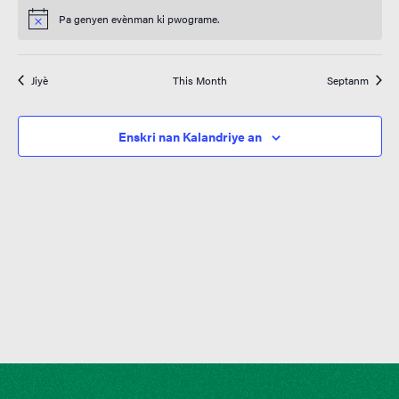
Pa genyen evènman ki pwograme.
Notice
Jiyè
This Month
Septanm
Enskri nan Kalandriye an