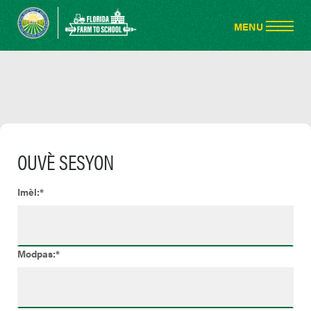
OUVÈ SESYON
Imèl:*
Modpas:*