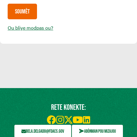
Ou bliye modpas ou?
RETE KONEKTE:
BELA.DELGADO@FDACS.GOV
ABÒNMAN POU MIZAJOU