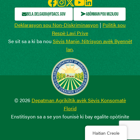
BELA.DELGADO@FDACS.GOV
ABÒNMAN POU MIZAJOU
Deklarasyon sou Non-Diskriminasyon
|
Politik sou
Respè Lavi Prive
Se sit sa a ki ba nou
Sèvis Manje, Nitrisyon avèk Byennèt
lan
.
© 2026
Depatman Agrikiltik avèk Sèvis Konsomatè
Florid
Enstitisyon sa a se yon founisè ki bay egalite opòtinite
Haitian Creole